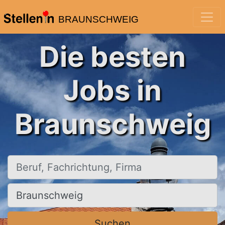
BRAUNSCHWEIG
Die besten
Jobs in
Braunschweig
Beruf, Fachrichtung, Firma
Ort, Stadt
Suchen