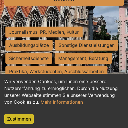
Journalismus, PR, Medien, Kultur
Ausbildungsplätze
Sonstige Dienstleistungen
Sicherheitsdienste
Management, Beratung
Praktika, Werkstudenten, Abschlussarbeiten
Wir verwenden Cookies, um Ihnen eine bessere
Personalwesen
Assistenz, Sekretariat
Nutzererfahrung zu ermöglichen. Durch die Nutzung
unserer Webseite stimmen Sie unserer Verwendung
Hilfskräfte, Aushilfs- und Nebenjobs
von Cookies zu.
Mehr Informationen
Einkauf, Logistik, Materialwirtschaft
Zustimmen
Weiterbildung, Studium, duale Ausbildung