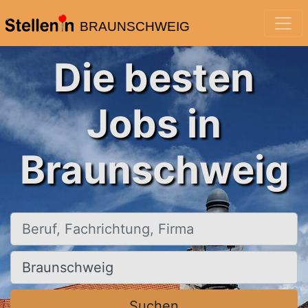
BRAUNSCHWEIG
Die besten
Jobs in
Braunschweig
Beruf, Fachrichtung, Firma
Ort, Stadt
Suchen