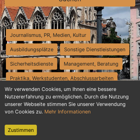
Journalismus, PR, Medien, Kultur
Ausbildungsplätze
Sonstige Dienstleistungen
Sicherheitsdienste
Management, Beratung
Praktika, Werkstudenten, Abschlussarbeiten
Wir verwenden Cookies, um Ihnen eine bessere
Personalwesen
Assistenz, Sekretariat
Nutzererfahrung zu ermöglichen. Durch die Nutzung
unserer Webseite stimmen Sie unserer Verwendung
Hilfskräfte, Aushilfs- und Nebenjobs
von Cookies zu.
Mehr Informationen
Einkauf, Logistik, Materialwirtschaft
Zustimmen
Weiterbildung, Studium, duale Ausbildung