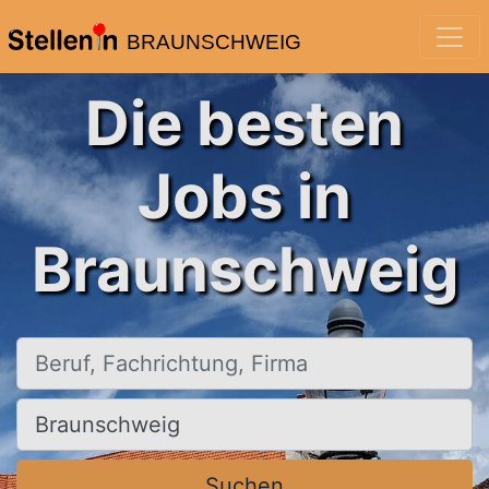
BRAUNSCHWEIG
Die besten
Jobs in
Braunschweig
Beruf, Fachrichtung, Firma
Ort, Stadt
Suchen