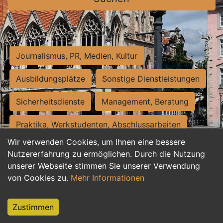
Journalismus, PR, Medien, Kultur
Ausbildungsplätze
Sonstige Dienstleistungen
Sicherheitsdienste
Management, Beratung
Praktika, Werkstudenten, Abschlussarbeiten
Wir verwenden Cookies, um Ihnen eine bessere
Personalwesen
Assistenz, Sekretariat
Nutzererfahrung zu ermöglichen. Durch die Nutzung
unserer Webseite stimmen Sie unserer Verwendung
Hilfskräfte, Aushilfs- und Nebenjobs
von Cookies zu.
Mehr Informationen
Einkauf, Logistik, Materialwirtschaft
Zustimmen
Weiterbildung, Studium, duale Ausbildung