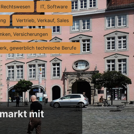
Rechtswesen
IT, Software
ung
Vertrieb, Verkauf, Sales
nken, Versicherungen
rk, gewerblich technische Berufe
markt mit