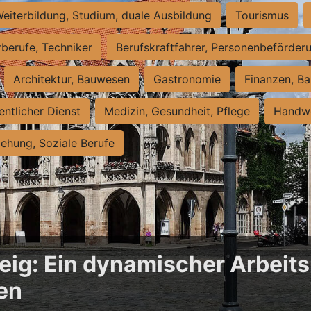
eiterbildung, Studium, duale Ausbildung
Tourismus
rberufe, Techniker
Berufskraftfahrer, Personenbeförder
Architektur, Bauwesen
Gastronomie
Finanzen, Ba
entlicher Dienst
Medizin, Gesundheit, Pflege
Handwe
iehung, Soziale Berufe
ig: Ein dynamischer Arbeits
en