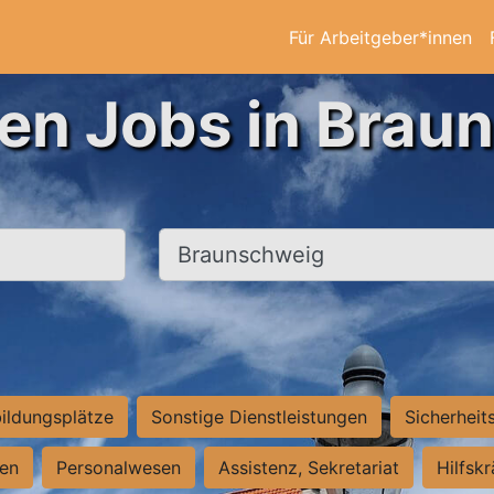
Für Arbeitgeber*innen
ten Jobs in Brau
Ort, Stadt
ildungsplätze
Sonstige Dienstleistungen
Sicherheit
ten
Personalwesen
Assistenz, Sekretariat
Hilfsk