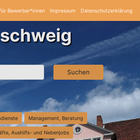
Für Bewerber*innen
Impressum
Datenschutzerklärung
nschweig
Suchen
sdienste
Management, Beratung
räfte, Aushilfs- und Nebenjobs