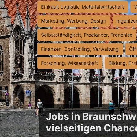
Einkauf, Logistik, Materialwirtschaft
W
Marketing, Werbung, Design
Ingenieu
Selbstständigkeit, Freelancer, Franchise
Finanzen, Controlling, Verwaltung
Öff
Forschung, Wissenschaft
Bildung, Erz
Jobs in Braunschwe
vielseitigen Chanc