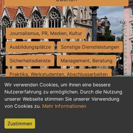
Journalismus, PR, Medien, Kultur
Ausbildungsplätze
Sonstige Dienstleistungen
Sicherheitsdienste
Management, Beratung
Praktika, Werkstudenten, Abschlussarbeiten
Wir verwenden Cookies, um Ihnen eine bessere
Personalwesen
Assistenz, Sekretariat
Nutzererfahrung zu ermöglichen. Durch die Nutzung
unserer Webseite stimmen Sie unserer Verwendung
Hilfskräfte, Aushilfs- und Nebenjobs
von Cookies zu.
Mehr Informationen
Einkauf, Logistik, Materialwirtschaft
Zustimmen
Weiterbildung, Studium, duale Ausbildung