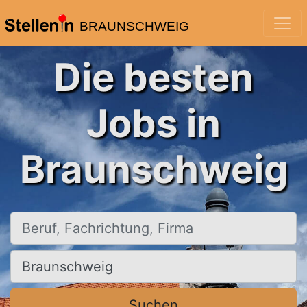
BRAUNSCHWEIG
Die besten
Jobs in
Braunschweig
Beruf, Fachrichtung, Firma
Ort, Stadt
Suchen