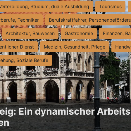
eiterbildung, Studium, duale Ausbildung
Tourismus
rberufe, Techniker
Berufskraftfahrer, Personenbeförder
Architektur, Bauwesen
Gastronomie
Finanzen, Ba
entlicher Dienst
Medizin, Gesundheit, Pflege
Handwe
iehung, Soziale Berufe
ig: Ein dynamischer Arbeits
en