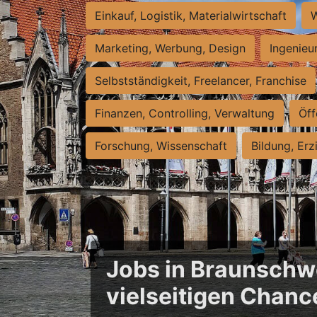
Einkauf, Logistik, Materialwirtschaft
W
Marketing, Werbung, Design
Ingenieu
Selbstständigkeit, Freelancer, Franchise
Finanzen, Controlling, Verwaltung
Öff
Forschung, Wissenschaft
Bildung, Erz
Jobs in Braunschwe
vielseitigen Chanc