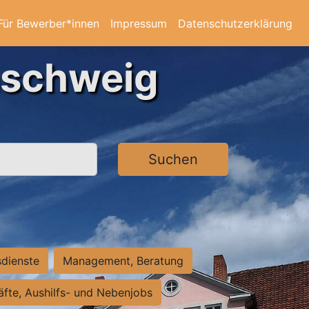
Für Bewerber*innen
Impressum
Datenschutzerklärung
nschweig
Suchen
sdienste
Management, Beratung
räfte, Aushilfs- und Nebenjobs