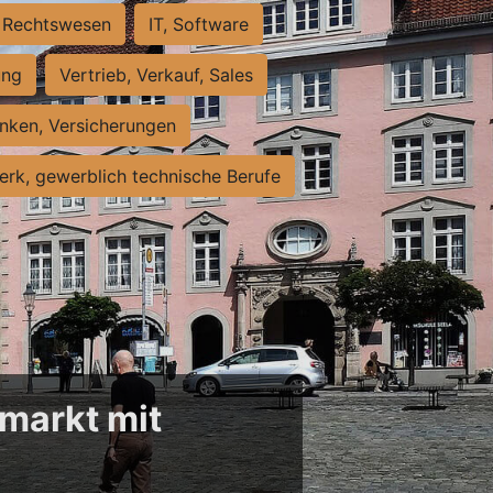
Rechtswesen
IT, Software
ung
Vertrieb, Verkauf, Sales
nken, Versicherungen
rk, gewerblich technische Berufe
markt mit