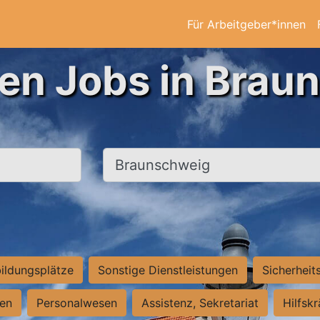
Für Arbeitgeber*innen
ten Jobs in Brau
Ort, Stadt
ildungsplätze
Sonstige Dienstleistungen
Sicherheit
ten
Personalwesen
Assistenz, Sekretariat
Hilfsk