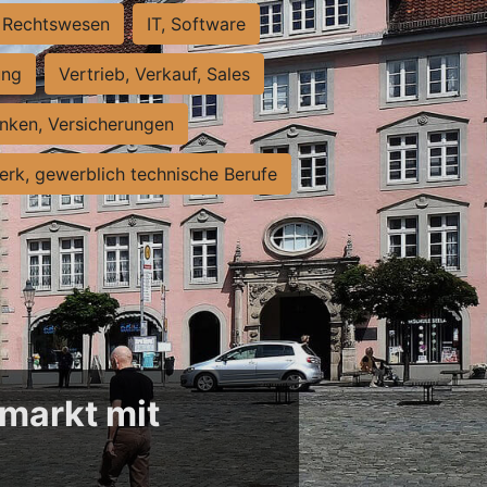
Rechtswesen
IT, Software
ung
Vertrieb, Verkauf, Sales
nken, Versicherungen
rk, gewerblich technische Berufe
markt mit