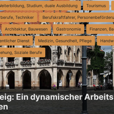
eiterbildung, Studium, duale Ausbildung
Tourismus
rberufe, Techniker
Berufskraftfahrer, Personenbeförder
Architektur, Bauwesen
Gastronomie
Finanzen, Ba
entlicher Dienst
Medizin, Gesundheit, Pflege
Handwe
iehung, Soziale Berufe
ig: Ein dynamischer Arbeits
en