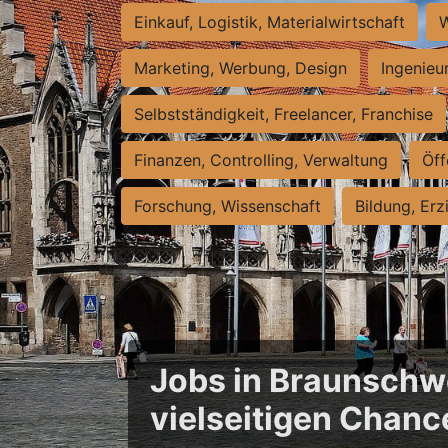
Einkauf, Logistik, Materialwirtschaft
W
Marketing, Werbung, Design
Ingenieu
Selbstständigkeit, Freelancer, Franchise
Finanzen, Controlling, Verwaltung
Öff
Forschung, Wissenschaft
Bildung, Erz
Jobs in Braunschwe
vielseitigen Chanc