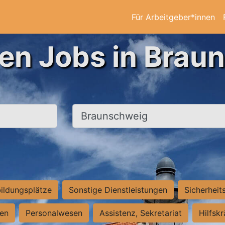
Für Arbeitgeber*innen
ten Jobs in Brau
Ort, Stadt
ildungsplätze
Sonstige Dienstleistungen
Sicherheit
ten
Personalwesen
Assistenz, Sekretariat
Hilfsk