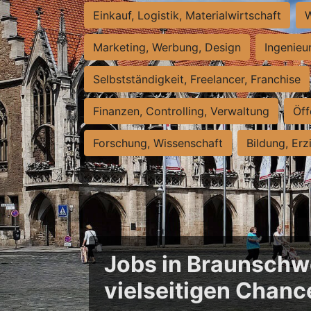
Einkauf, Logistik, Materialwirtschaft
W
Marketing, Werbung, Design
Ingenieu
Selbstständigkeit, Freelancer, Franchise
Finanzen, Controlling, Verwaltung
Öff
Forschung, Wissenschaft
Bildung, Erz
Jobs in Braunschwe
vielseitigen Chanc