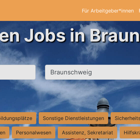
Für Arbeitgeber*innen
ten Jobs in Brau
Ort, Stadt
ildungsplätze
Sonstige Dienstleistungen
Sicherheit
ten
Personalwesen
Assistenz, Sekretariat
Hilfsk