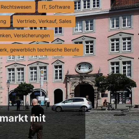
Rechtswesen
IT, Software
ung
Vertrieb, Verkauf, Sales
nken, Versicherungen
rk, gewerblich technische Berufe
markt mit