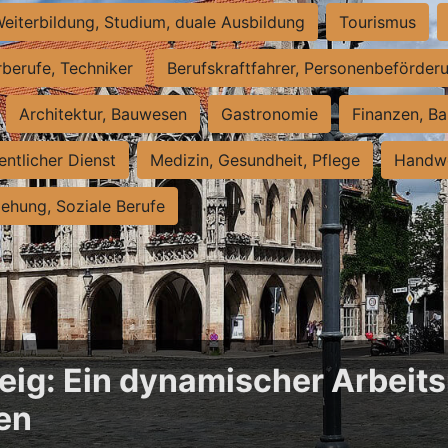
eiterbildung, Studium, duale Ausbildung
Tourismus
rberufe, Techniker
Berufskraftfahrer, Personenbeförder
Architektur, Bauwesen
Gastronomie
Finanzen, Ba
entlicher Dienst
Medizin, Gesundheit, Pflege
Handwe
iehung, Soziale Berufe
ig: Ein dynamischer Arbeits
en