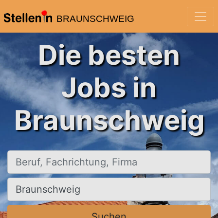
BRAUNSCHWEIG
Die besten
Jobs in
Braunschweig
Beruf, Fachrichtung, Firma
Ort, Stadt
Suchen