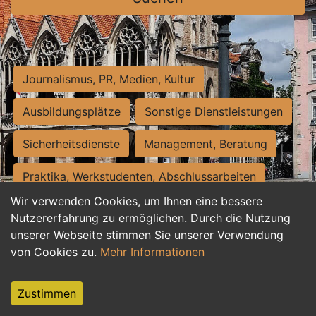
Journalismus, PR, Medien, Kultur
Ausbildungsplätze
Sonstige Dienstleistungen
Sicherheitsdienste
Management, Beratung
Praktika, Werkstudenten, Abschlussarbeiten
Wir verwenden Cookies, um Ihnen eine bessere
Personalwesen
Assistenz, Sekretariat
Nutzererfahrung zu ermöglichen. Durch die Nutzung
unserer Webseite stimmen Sie unserer Verwendung
Hilfskräfte, Aushilfs- und Nebenjobs
von Cookies zu.
Mehr Informationen
Einkauf, Logistik, Materialwirtschaft
Zustimmen
Weiterbildung, Studium, duale Ausbildung