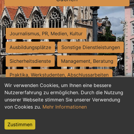
Journalismus, PR, Medien, Kultur
Ausbildungsplätze
Sonstige Dienstleistungen
Sicherheitsdienste
Management, Beratung
Praktika, Werkstudenten, Abschlussarbeiten
Wir verwenden Cookies, um Ihnen eine bessere
Personalwesen
Assistenz, Sekretariat
Nutzererfahrung zu ermöglichen. Durch die Nutzung
unserer Webseite stimmen Sie unserer Verwendung
Hilfskräfte, Aushilfs- und Nebenjobs
von Cookies zu.
Mehr Informationen
Einkauf, Logistik, Materialwirtschaft
Zustimmen
Weiterbildung, Studium, duale Ausbildung