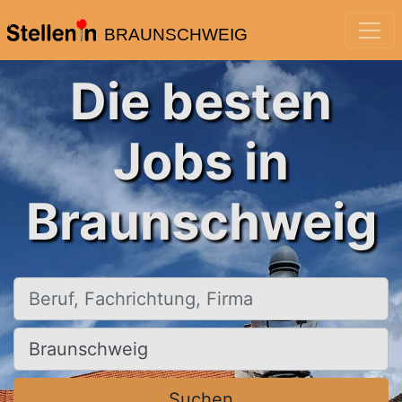
BRAUNSCHWEIG
Die besten
Jobs in
Braunschweig
Beruf, Fachrichtung, Firma
Ort, Stadt
Suchen