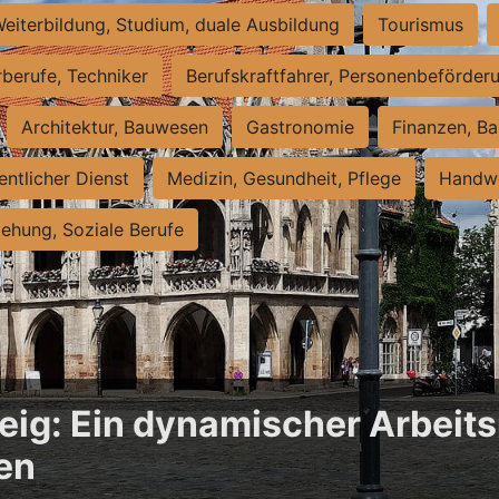
eiterbildung, Studium, duale Ausbildung
Tourismus
rberufe, Techniker
Berufskraftfahrer, Personenbeförder
Architektur, Bauwesen
Gastronomie
Finanzen, Ba
entlicher Dienst
Medizin, Gesundheit, Pflege
Handwe
iehung, Soziale Berufe
ig: Ein dynamischer Arbeits
en