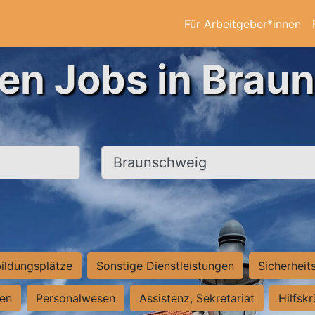
Für Arbeitgeber*innen
ten Jobs in Brau
Ort, Stadt
ildungsplätze
Sonstige Dienstleistungen
Sicherheit
ten
Personalwesen
Assistenz, Sekretariat
Hilfsk