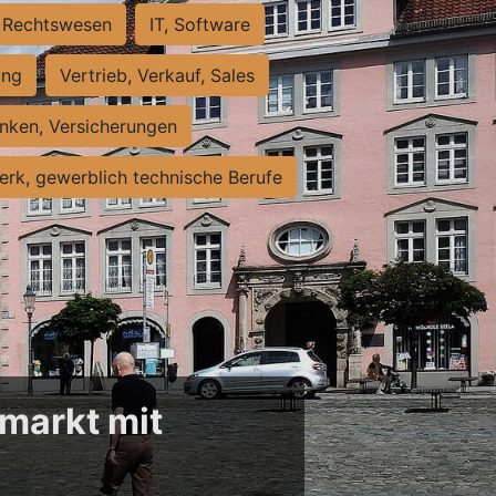
Rechtswesen
IT, Software
ung
Vertrieb, Verkauf, Sales
nken, Versicherungen
rk, gewerblich technische Berufe
markt mit