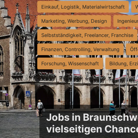
Einkauf, Logistik, Materialwirtschaft
W
Marketing, Werbung, Design
Ingenieu
Selbstständigkeit, Freelancer, Franchise
Finanzen, Controlling, Verwaltung
Öff
Forschung, Wissenschaft
Bildung, Erz
Jobs in Braunschwe
vielseitigen Chanc