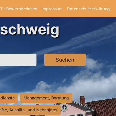
Für Bewerber*innen
Impressum
Datenschutzerklärung
nschweig
Suchen
sdienste
Management, Beratung
räfte, Aushilfs- und Nebenjobs