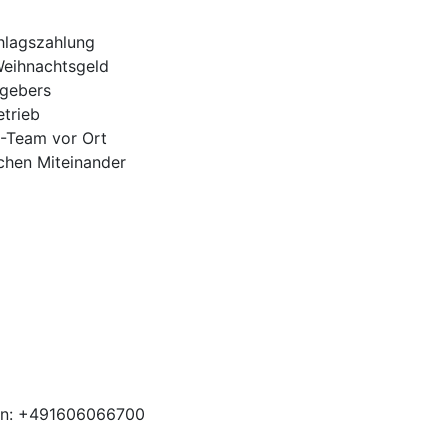
hlagszahlung
Weihnachtsgeld
tgebers
trieb
H-Team vor Ort
ichen Miteinander
ben: +491606066700