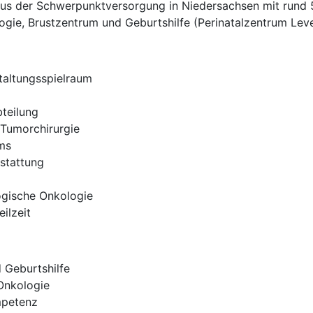
us der Schwerpunktversorgung in Niedersachsen mit rund 50
gie, Brustzentrum und Geburtshilfe (Perinatalzentrum Level
taltungsspielraum
teilung
 Tumorchirurgie
ms
sstattung
gische Onkologie
eilzeit
 Geburtshilfe
Onkologie
mpetenz