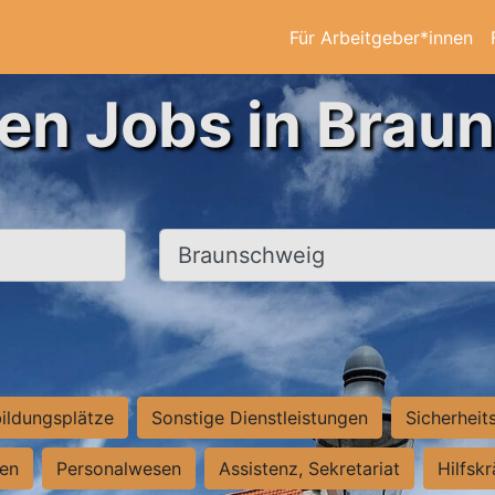
Für Arbeitgeber*innen
ten Jobs in Brau
Ort, Stadt
ildungsplätze
Sonstige Dienstleistungen
Sicherheit
ten
Personalwesen
Assistenz, Sekretariat
Hilfsk