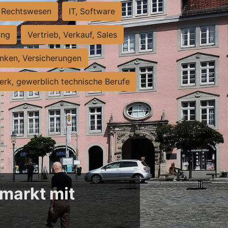
Rechtswesen
IT, Software
ung
Vertrieb, Verkauf, Sales
nken, Versicherungen
rk, gewerblich technische Berufe
markt mit