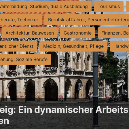
eiterbildung, Studium, duale Ausbildung
Tourismus
rberufe, Techniker
Berufskraftfahrer, Personenbeförder
Architektur, Bauwesen
Gastronomie
Finanzen, Ba
entlicher Dienst
Medizin, Gesundheit, Pflege
Handwe
iehung, Soziale Berufe
ig: Ein dynamischer Arbeits
en