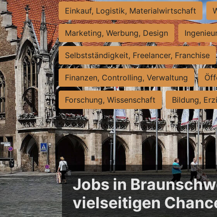
Einkauf, Logistik, Materialwirtschaft
W
Marketing, Werbung, Design
Ingenieu
Selbstständigkeit, Freelancer, Franchise
Finanzen, Controlling, Verwaltung
Öff
Forschung, Wissenschaft
Bildung, Erz
Jobs in Braunschwe
vielseitigen Chanc