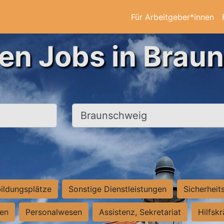
Für Arbeitgeber*innen
ten Jobs in Brau
Ort, Stadt
ildungsplätze
Sonstige Dienstleistungen
Sicherheit
ten
Personalwesen
Assistenz, Sekretariat
Hilfsk