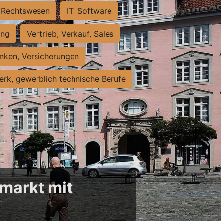
Rechtswesen
IT, Software
ung
Vertrieb, Verkauf, Sales
nken, Versicherungen
rk, gewerblich technische Berufe
markt mit