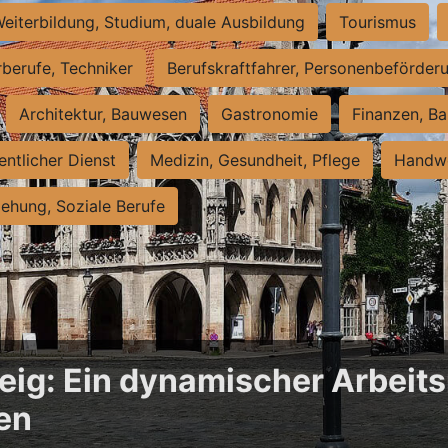
eiterbildung, Studium, duale Ausbildung
Tourismus
rberufe, Techniker
Berufskraftfahrer, Personenbeförder
Architektur, Bauwesen
Gastronomie
Finanzen, Ba
entlicher Dienst
Medizin, Gesundheit, Pflege
Handwe
iehung, Soziale Berufe
ig: Ein dynamischer Arbeits
en