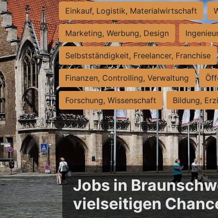
Einkauf, Logistik, Materialwirtschaft
W
Marketing, Werbung, Design
Ingenieu
Selbstständigkeit, Freelancer, Franchise
Finanzen, Controlling, Verwaltung
Öff
Forschung, Wissenschaft
Bildung, Erz
Jobs in Braunschwe
vielseitigen Chanc