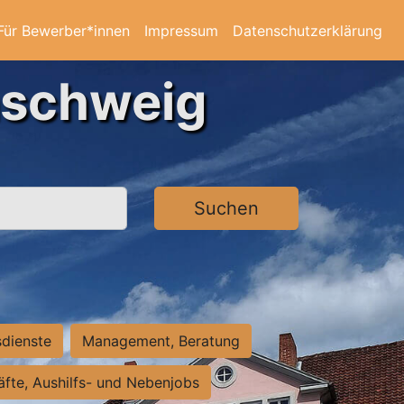
Für Bewerber*innen
Impressum
Datenschutzerklärung
nschweig
Suchen
sdienste
Management, Beratung
räfte, Aushilfs- und Nebenjobs