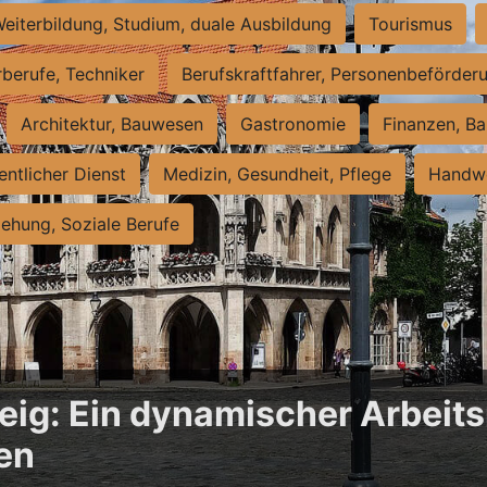
eiterbildung, Studium, duale Ausbildung
Tourismus
rberufe, Techniker
Berufskraftfahrer, Personenbeförder
Architektur, Bauwesen
Gastronomie
Finanzen, Ba
entlicher Dienst
Medizin, Gesundheit, Pflege
Handwe
iehung, Soziale Berufe
ig: Ein dynamischer Arbeits
en