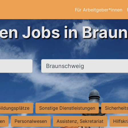
Für Arbeitgeber*innen
ten Jobs in Brau
Ort, Stadt
ildungsplätze
Sonstige Dienstleistungen
Sicherheit
ten
Personalwesen
Assistenz, Sekretariat
Hilfsk