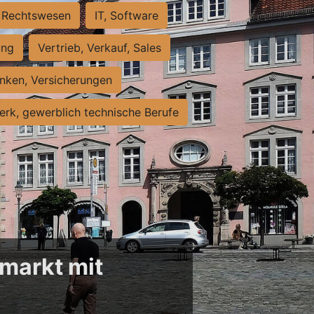
Rechtswesen
IT, Software
ung
Vertrieb, Verkauf, Sales
nken, Versicherungen
rk, gewerblich technische Berufe
markt mit