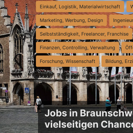
Einkauf, Logistik, Materialwirtschaft
W
Marketing, Werbung, Design
Ingenieu
Selbstständigkeit, Freelancer, Franchise
Finanzen, Controlling, Verwaltung
Öff
Forschung, Wissenschaft
Bildung, Erz
Jobs in Braunschwe
vielseitigen Chanc