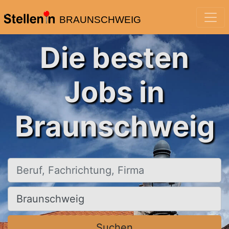
BRAUNSCHWEIG
Die besten
Jobs in
Braunschweig
Beruf, Fachrichtung, Firma
Ort, Stadt
Suchen