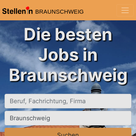
BRAUNSCHWEIG
Die besten
Jobs in
Braunschweig
Beruf, Fachrichtung, Firma
Ort, Stadt
Suchen