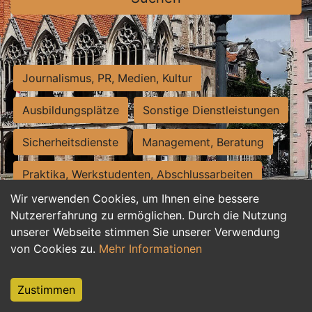
Journalismus, PR, Medien, Kultur
Ausbildungsplätze
Sonstige Dienstleistungen
Sicherheitsdienste
Management, Beratung
Praktika, Werkstudenten, Abschlussarbeiten
Wir verwenden Cookies, um Ihnen eine bessere
Personalwesen
Assistenz, Sekretariat
Nutzererfahrung zu ermöglichen. Durch die Nutzung
unserer Webseite stimmen Sie unserer Verwendung
Hilfskräfte, Aushilfs- und Nebenjobs
von Cookies zu.
Mehr Informationen
Einkauf, Logistik, Materialwirtschaft
Zustimmen
Weiterbildung, Studium, duale Ausbildung