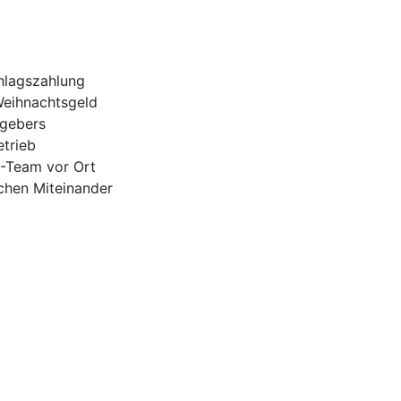
hlagszahlung
Weihnachtsgeld
tgebers
trieb
H-Team vor Ort
ichen Miteinander