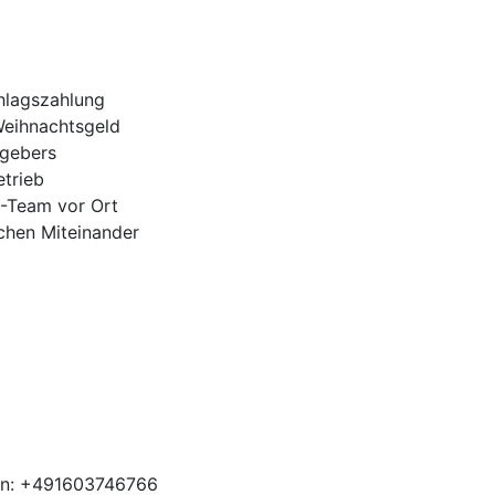
hlagszahlung
Weihnachtsgeld
tgebers
trieb
H-Team vor Ort
ichen Miteinander
en: +491603746766