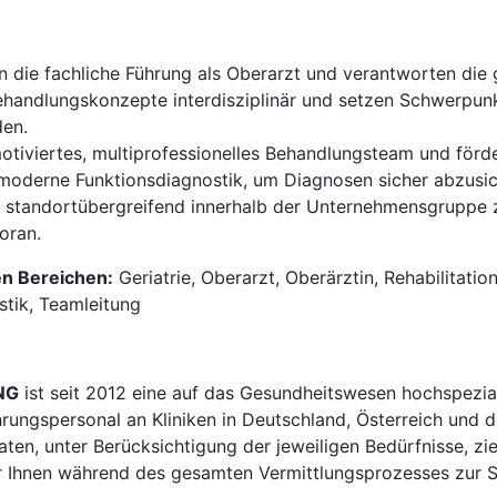
die fachliche Führung als Oberarzt und verantworten die g
ehandlungskonzepte interdisziplinär und setzen Schwerpunk
den.
motiviertes, multiprofessionelles Behandlungsteam und förd
moderne Funktionsdiagnostik, um Diagnosen sicher abzusich
n standortübergreifend innerhalb der Unternehmensgruppe
oran.
en Bereichen:
Geriatrie, Oberarzt, Oberärztin, Rehabilitatio
stik, Teamleitung
NG
ist seit 2012 eine auf das Gesundheitswesen hochspezial
hrungspersonal an Kliniken in Deutschland, Österreich und d
en, unter Berücksichtigung der jeweiligen Bedürfnisse, zi
 Ihnen während des gesamten Vermittlungsprozesses zur Sei