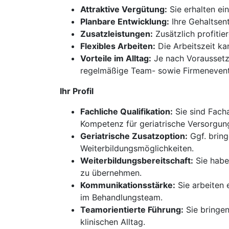
Attraktive Vergütung:
Sie erhalten ei
Planbare Entwicklung:
Ihre Gehaltsen
Zusatzleistungen:
Zusätzlich profitie
Flexibles Arbeiten:
Die Arbeitszeit kan
Vorteile im Alltag:
Je nach Voraussetzu
regelmäßige Team- sowie Firmenevent
Ihr Profil
Fachliche Qualifikation:
Sie sind Facha
Kompetenz für geriatrische Versorgu
Geriatrische Zusatzoption:
Ggf. bring
Weiterbildungsmöglichkeiten.
Weiterbildungsbereitschaft:
Sie habe
zu übernehmen.
Kommunikationsstärke:
Sie arbeiten 
im Behandlungsteam.
Teamorientierte Führung:
Sie bringen
klinischen Alltag.