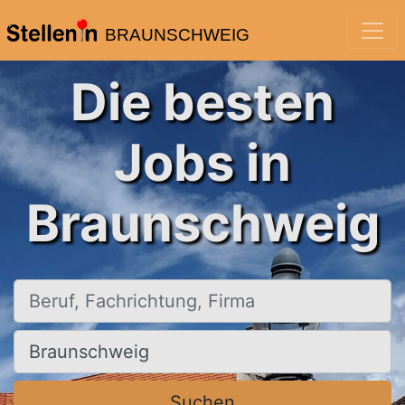
BRAUNSCHWEIG
Die besten
Jobs in
Braunschweig
Beruf, Fachrichtung, Firma
Ort, Stadt
Suchen