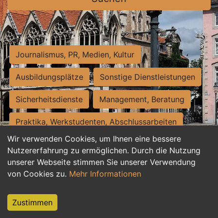
Journalismus, PR, Medien, Kultur
Ausbildungsplätze
Sonstige Dienstleistungen
Sicherheitsdienste
Management, Beratung
Praktika, Werkstudenten, Abschlussarbeiten
Wir verwenden Cookies, um Ihnen eine bessere
Personalwesen
Assistenz, Sekretariat
Nutzererfahrung zu ermöglichen. Durch die Nutzung
unserer Webseite stimmen Sie unserer Verwendung
Hilfskräfte, Aushilfs- und Nebenjobs
von Cookies zu.
Mehr Informationen
Einkauf, Logistik, Materialwirtschaft
Zustimmen
Weiterbildung, Studium, duale Ausbildung