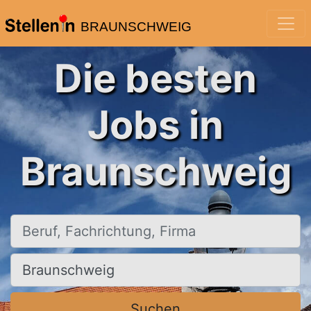
BRAUNSCHWEIG
Die besten
Jobs in
Braunschweig
Beruf, Fachrichtung, Firma
Ort, Stadt
Suchen