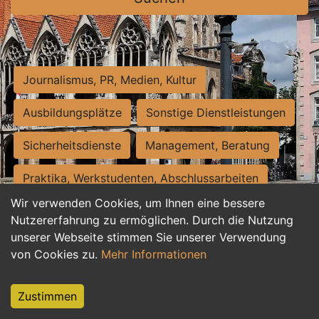
Journalismus, PR, Medien, Kultur
Ausbildungsplätze
Sonstige Dienstleistungen
Sicherheitsdienste
Management, Beratung
Praktika, Werkstudenten, Abschlussarbeiten
Wir verwenden Cookies, um Ihnen eine bessere
Personalwesen
Assistenz, Sekretariat
Nutzererfahrung zu ermöglichen. Durch die Nutzung
unserer Webseite stimmen Sie unserer Verwendung
Hilfskräfte, Aushilfs- und Nebenjobs
von Cookies zu.
Mehr Informationen
Einkauf, Logistik, Materialwirtschaft
Zustimmen
Weiterbildung, Studium, duale Ausbildung