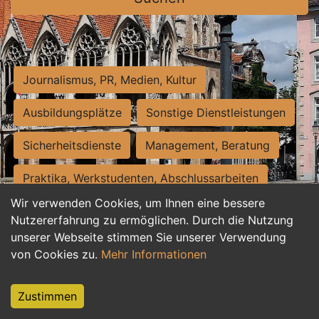
Journalismus, PR, Medien, Kultur
Ausbildungsplätze
Sonstige Dienstleistungen
Sicherheitsdienste
Management, Beratung
Praktika, Werkstudenten, Abschlussarbeiten
Wir verwenden Cookies, um Ihnen eine bessere
Personalwesen
Assistenz, Sekretariat
Nutzererfahrung zu ermöglichen. Durch die Nutzung
unserer Webseite stimmen Sie unserer Verwendung
Hilfskräfte, Aushilfs- und Nebenjobs
von Cookies zu.
Mehr Informationen
Einkauf, Logistik, Materialwirtschaft
Zustimmen
Weiterbildung, Studium, duale Ausbildung