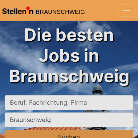
BRAUNSCHWEIG
Die besten
Jobs in
Braunschweig
Beruf, Fachrichtung, Firma
Ort, Stadt
Suchen