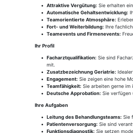
Attraktive Vergütung:
Sie erhalten ein
Automatische Gehaltsentwicklung:
Ih
Teamorientierte Atmosphäre:
Erleben
Fort- und Weiterbildung:
Ihre fachlic
Teamevents und Firmenevents:
Freue
Ihr Profil
Facharztqualifikation:
Sie sind Fachar
mit.
Zusatzbezeichnung Geriatrie:
Idealer
Engagement:
Sie zeigen eine hohe Mot
Teamfähigkeit:
Sie arbeiten gerne im i
Deutsche Approbation:
Sie verfügen 
Ihre Aufgaben
Leitung des Behandlungsteams:
Sie 
Patientenversorgung:
Sie sind verant
Funktionsdiagnostik:
Sie setzen moder