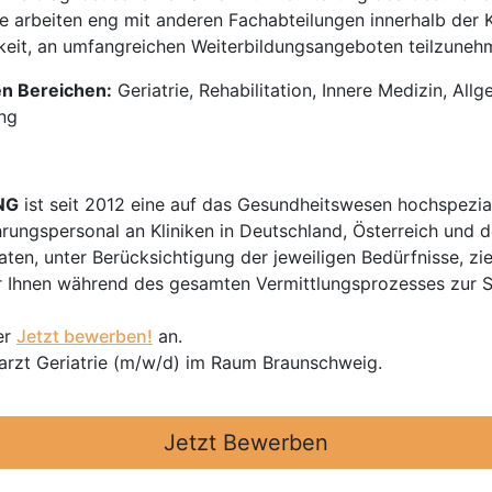
e arbeiten eng mit anderen Fachabteilungen innerhalb der 
eit, an umfangreichen Weiterbildungsangeboten teilzunehme
en Bereichen:
Geriatrie, Rehabilitation, Innere Medizin, All
ng
NG
ist seit 2012 eine auf das Gesundheitswesen hochspezial
hrungspersonal an Kliniken in Deutschland, Österreich und d
en, unter Berücksichtigung der jeweiligen Bedürfnisse, zi
 Ihnen während des gesamten Vermittlungsprozesses zur Sei
er
Jetzt bewerben!
an.
rarzt Geriatrie (m/w/d) im Raum Braunschweig.
Jetzt Bewerben