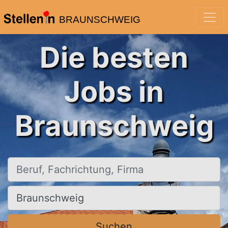
BRAUNSCHWEIG
Die besten
Jobs in
Braunschweig
Beruf, Fachrichtung, Firma
Ort, Stadt
Suchen