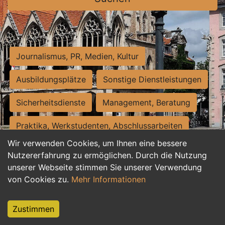
Journalismus, PR, Medien, Kultur
Ausbildungsplätze
Sonstige Dienstleistungen
Sicherheitsdienste
Management, Beratung
Praktika, Werkstudenten, Abschlussarbeiten
Wir verwenden Cookies, um Ihnen eine bessere
Personalwesen
Assistenz, Sekretariat
Nutzererfahrung zu ermöglichen. Durch die Nutzung
unserer Webseite stimmen Sie unserer Verwendung
Hilfskräfte, Aushilfs- und Nebenjobs
von Cookies zu.
Mehr Informationen
Einkauf, Logistik, Materialwirtschaft
Zustimmen
Weiterbildung, Studium, duale Ausbildung