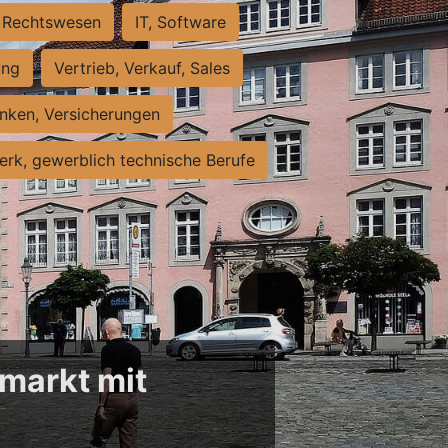
Rechtswesen
IT, Software
ung
Vertrieb, Verkauf, Sales
nken, Versicherungen
rk, gewerblich technische Berufe
markt mit