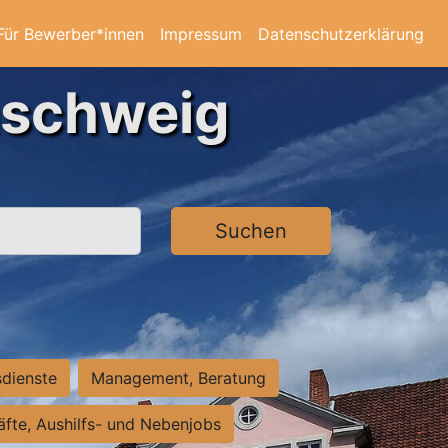
Für Bewerber*innen
Impressum
Datenschutzerklärung
nschweig
Suchen
sdienste
Management, Beratung
räfte, Aushilfs- und Nebenjobs