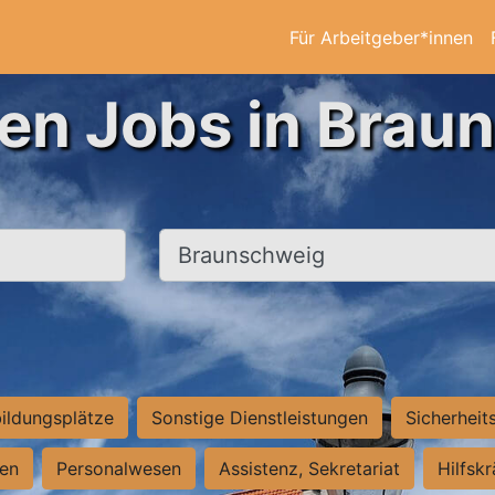
Für Arbeitgeber*innen
ten Jobs in Brau
Ort, Stadt
ildungsplätze
Sonstige Dienstleistungen
Sicherheit
ten
Personalwesen
Assistenz, Sekretariat
Hilfsk