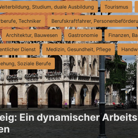
eiterbildung, Studium, duale Ausbildung
Tourismus
rberufe, Techniker
Berufskraftfahrer, Personenbeförder
Architektur, Bauwesen
Gastronomie
Finanzen, Ba
entlicher Dienst
Medizin, Gesundheit, Pflege
Handwe
iehung, Soziale Berufe
ig: Ein dynamischer Arbeits
en