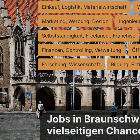
Einkauf, Logistik, Materialwirtschaft
W
Marketing, Werbung, Design
Ingenieu
Selbstständigkeit, Freelancer, Franchise
Finanzen, Controlling, Verwaltung
Öff
Forschung, Wissenschaft
Bildung, Erz
Jobs in Braunschwe
vielseitigen Chanc