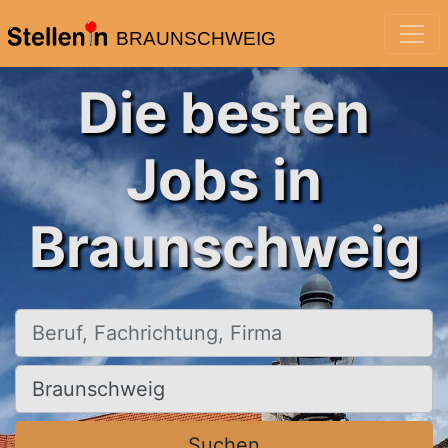
BRAUNSCHWEIG
Die besten
Jobs in
Braunschweig
Beruf, Fachrichtung, Firma
Ort, Stadt
Suchen