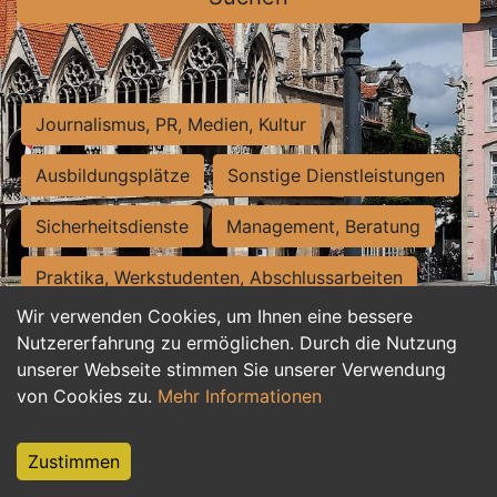
Journalismus, PR, Medien, Kultur
Ausbildungsplätze
Sonstige Dienstleistungen
Sicherheitsdienste
Management, Beratung
Praktika, Werkstudenten, Abschlussarbeiten
Wir verwenden Cookies, um Ihnen eine bessere
Personalwesen
Assistenz, Sekretariat
Nutzererfahrung zu ermöglichen. Durch die Nutzung
unserer Webseite stimmen Sie unserer Verwendung
Hilfskräfte, Aushilfs- und Nebenjobs
von Cookies zu.
Mehr Informationen
Einkauf, Logistik, Materialwirtschaft
Zustimmen
Weiterbildung, Studium, duale Ausbildung