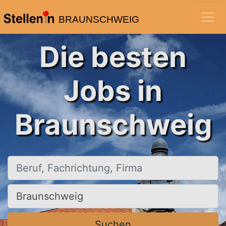
BRAUNSCHWEIG
Die besten
Jobs in
Braunschweig
Beruf, Fachrichtung, Firma
Ort, Stadt
Suchen