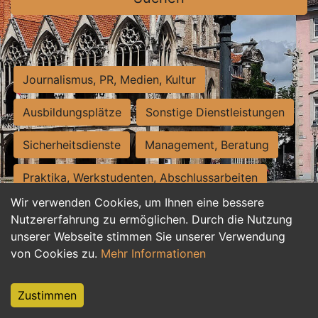
Journalismus, PR, Medien, Kultur
Ausbildungsplätze
Sonstige Dienstleistungen
Sicherheitsdienste
Management, Beratung
Praktika, Werkstudenten, Abschlussarbeiten
Wir verwenden Cookies, um Ihnen eine bessere
Personalwesen
Assistenz, Sekretariat
Nutzererfahrung zu ermöglichen. Durch die Nutzung
unserer Webseite stimmen Sie unserer Verwendung
Hilfskräfte, Aushilfs- und Nebenjobs
von Cookies zu.
Mehr Informationen
Einkauf, Logistik, Materialwirtschaft
Zustimmen
Weiterbildung, Studium, duale Ausbildung