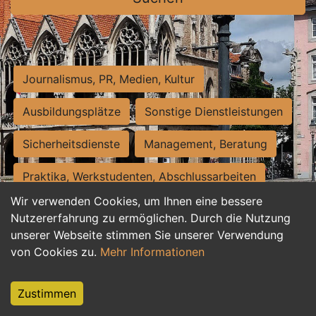
Journalismus, PR, Medien, Kultur
Ausbildungsplätze
Sonstige Dienstleistungen
Sicherheitsdienste
Management, Beratung
Praktika, Werkstudenten, Abschlussarbeiten
Wir verwenden Cookies, um Ihnen eine bessere
Personalwesen
Assistenz, Sekretariat
Nutzererfahrung zu ermöglichen. Durch die Nutzung
unserer Webseite stimmen Sie unserer Verwendung
Hilfskräfte, Aushilfs- und Nebenjobs
von Cookies zu.
Mehr Informationen
Einkauf, Logistik, Materialwirtschaft
Zustimmen
Weiterbildung, Studium, duale Ausbildung