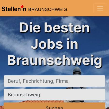
BRAUNSCHWEIG
Die besten
Jobs in
Braunschweig
Beruf, Fachrichtung, Firma
Ort, Stadt
Suchen