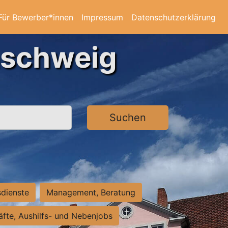
Für Bewerber*innen
Impressum
Datenschutzerklärung
nschweig
Suchen
sdienste
Management, Beratung
räfte, Aushilfs- und Nebenjobs