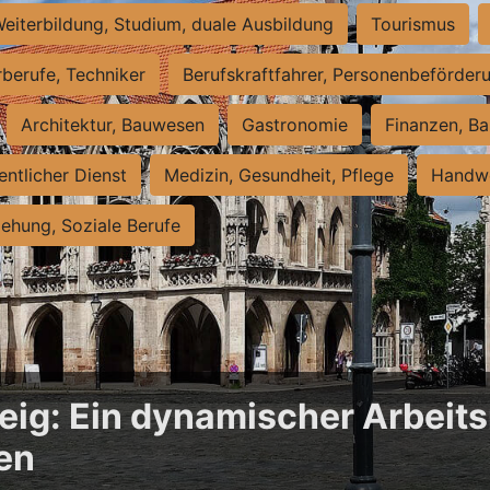
eiterbildung, Studium, duale Ausbildung
Tourismus
rberufe, Techniker
Berufskraftfahrer, Personenbeförder
Architektur, Bauwesen
Gastronomie
Finanzen, Ba
entlicher Dienst
Medizin, Gesundheit, Pflege
Handwe
iehung, Soziale Berufe
ig: Ein dynamischer Arbeits
en