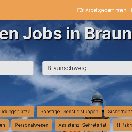
Für Arbeitgeber*innen
ten Jobs in Brau
Ort, Stadt
ildungsplätze
Sonstige Dienstleistungen
Sicherheit
ten
Personalwesen
Assistenz, Sekretariat
Hilfsk