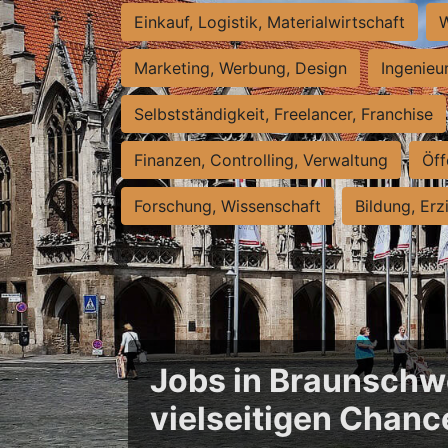
Einkauf, Logistik, Materialwirtschaft
W
Marketing, Werbung, Design
Ingenieu
Selbstständigkeit, Freelancer, Franchise
Finanzen, Controlling, Verwaltung
Öff
Forschung, Wissenschaft
Bildung, Erz
Jobs in Braunschwe
vielseitigen Chanc