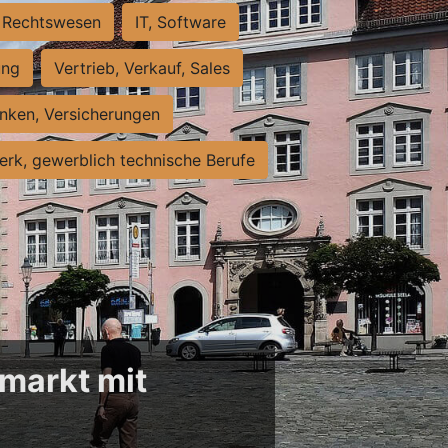
Rechtswesen
IT, Software
ung
Vertrieb, Verkauf, Sales
nken, Versicherungen
rk, gewerblich technische Berufe
markt mit