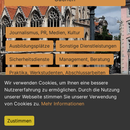
Journalismus, PR, Medien, Kultur
Ausbildungsplätze
Sonstige Dienstleistungen
Sicherheitsdienste
Management, Beratung
Praktika, Werkstudenten, Abschlussarbeiten
Wir verwenden Cookies, um Ihnen eine bessere
Personalwesen
Assistenz, Sekretariat
Nutzererfahrung zu ermöglichen. Durch die Nutzung
unserer Webseite stimmen Sie unserer Verwendung
Hilfskräfte, Aushilfs- und Nebenjobs
von Cookies zu.
Mehr Informationen
Einkauf, Logistik, Materialwirtschaft
Zustimmen
Weiterbildung, Studium, duale Ausbildung