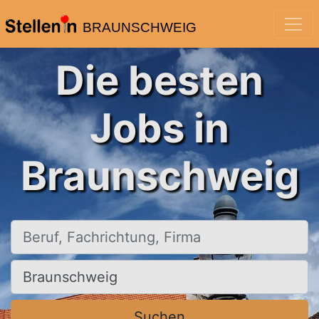
BRAUNSCHWEIG
Die besten
Jobs in
Braunschweig
Beruf, Fachrichtung, Firma
Ort, Stadt
Suchen