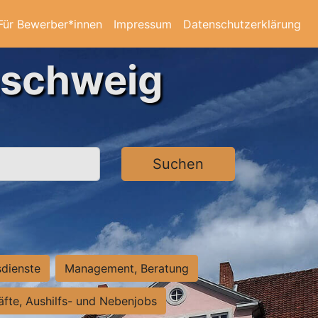
Für Bewerber*innen
Impressum
Datenschutzerklärung
nschweig
Suchen
sdienste
Management, Beratung
räfte, Aushilfs- und Nebenjobs