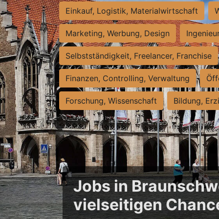
Einkauf, Logistik, Materialwirtschaft
W
Marketing, Werbung, Design
Ingenieu
Selbstständigkeit, Freelancer, Franchise
Finanzen, Controlling, Verwaltung
Öff
Forschung, Wissenschaft
Bildung, Erz
Jobs in Braunschwe
vielseitigen Chanc