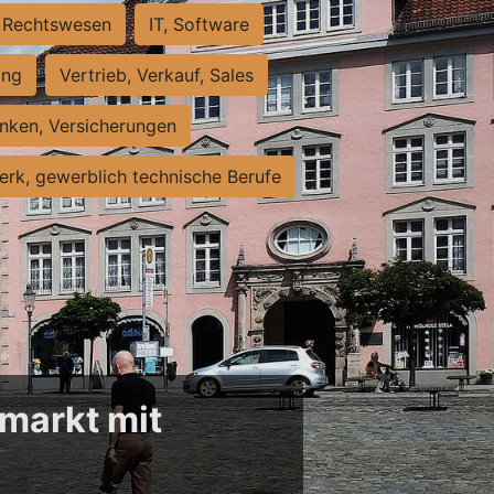
Rechtswesen
IT, Software
ung
Vertrieb, Verkauf, Sales
nken, Versicherungen
rk, gewerblich technische Berufe
markt mit