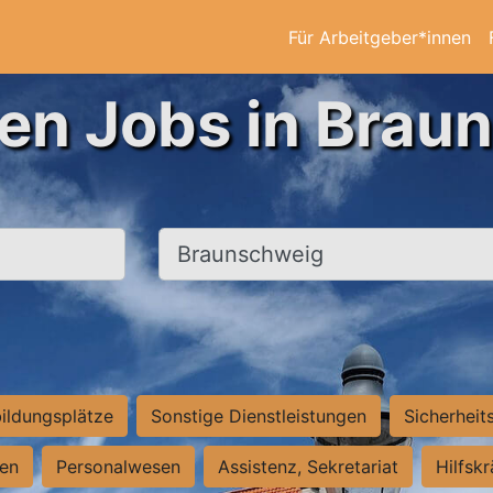
Für Arbeitgeber*innen
ten Jobs in Brau
Ort, Stadt
ildungsplätze
Sonstige Dienstleistungen
Sicherheit
ten
Personalwesen
Assistenz, Sekretariat
Hilfsk