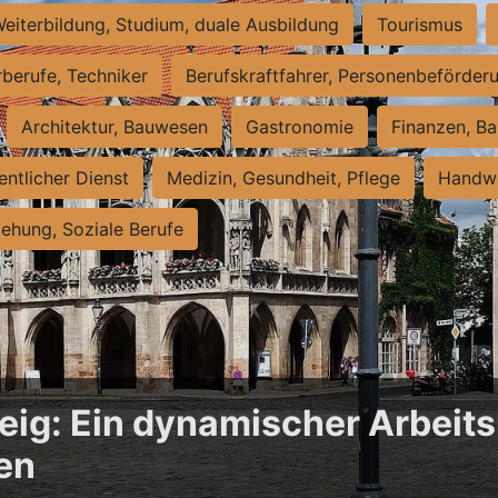
eiterbildung, Studium, duale Ausbildung
Tourismus
rberufe, Techniker
Berufskraftfahrer, Personenbeförder
Architektur, Bauwesen
Gastronomie
Finanzen, Ba
entlicher Dienst
Medizin, Gesundheit, Pflege
Handwe
iehung, Soziale Berufe
ig: Ein dynamischer Arbeits
en