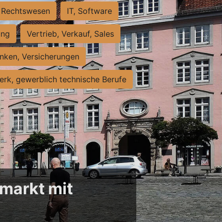
Rechtswesen
IT, Software
ung
Vertrieb, Verkauf, Sales
nken, Versicherungen
rk, gewerblich technische Berufe
markt mit