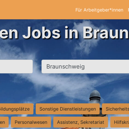
Für Arbeitgeber*innen
ten Jobs in Brau
Ort, Stadt
ildungsplätze
Sonstige Dienstleistungen
Sicherheit
ten
Personalwesen
Assistenz, Sekretariat
Hilfsk