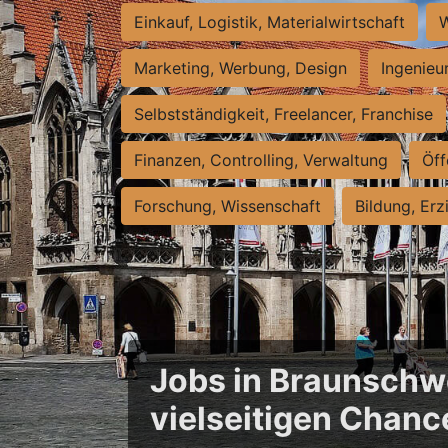
Einkauf, Logistik, Materialwirtschaft
W
Marketing, Werbung, Design
Ingenieu
Selbstständigkeit, Freelancer, Franchise
Finanzen, Controlling, Verwaltung
Öff
Forschung, Wissenschaft
Bildung, Erz
Jobs in Braunschwe
vielseitigen Chanc