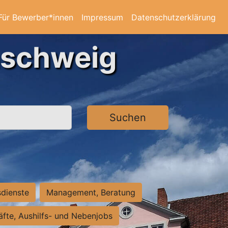
Für Bewerber*innen
Impressum
Datenschutzerklärung
nschweig
Suchen
sdienste
Management, Beratung
räfte, Aushilfs- und Nebenjobs