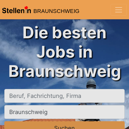
BRAUNSCHWEIG
Die besten
Jobs in
Braunschweig
Beruf, Fachrichtung, Firma
Ort, Stadt
Suchen