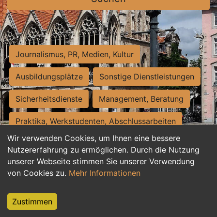
Journalismus, PR, Medien, Kultur
Ausbildungsplätze
Sonstige Dienstleistungen
Sicherheitsdienste
Management, Beratung
Praktika, Werkstudenten, Abschlussarbeiten
Wir verwenden Cookies, um Ihnen eine bessere
Personalwesen
Assistenz, Sekretariat
Nutzererfahrung zu ermöglichen. Durch die Nutzung
unserer Webseite stimmen Sie unserer Verwendung
Hilfskräfte, Aushilfs- und Nebenjobs
von Cookies zu.
Mehr Informationen
Einkauf, Logistik, Materialwirtschaft
Zustimmen
Weiterbildung, Studium, duale Ausbildung