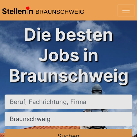
BRAUNSCHWEIG
Die besten
Jobs in
Braunschweig
Beruf, Fachrichtung, Firma
Ort, Stadt
Suchen