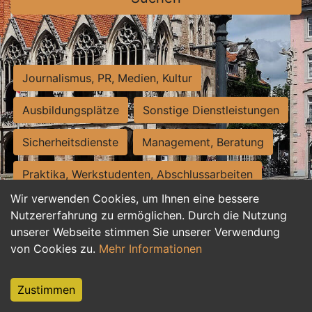
Journalismus, PR, Medien, Kultur
Ausbildungsplätze
Sonstige Dienstleistungen
Sicherheitsdienste
Management, Beratung
Praktika, Werkstudenten, Abschlussarbeiten
Wir verwenden Cookies, um Ihnen eine bessere
Personalwesen
Assistenz, Sekretariat
Nutzererfahrung zu ermöglichen. Durch die Nutzung
unserer Webseite stimmen Sie unserer Verwendung
Hilfskräfte, Aushilfs- und Nebenjobs
von Cookies zu.
Mehr Informationen
Einkauf, Logistik, Materialwirtschaft
Zustimmen
Weiterbildung, Studium, duale Ausbildung