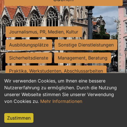
Journalismus, PR, Medien, Kultur
Ausbildungsplätze
Sonstige Dienstleistungen
Sicherheitsdienste
Management, Beratung
Praktika, Werkstudenten, Abschlussarbeiten
Wir verwenden Cookies, um Ihnen eine bessere
Personalwesen
Assistenz, Sekretariat
Nutzererfahrung zu ermöglichen. Durch die Nutzung
unserer Webseite stimmen Sie unserer Verwendung
Hilfskräfte, Aushilfs- und Nebenjobs
von Cookies zu.
Mehr Informationen
Einkauf, Logistik, Materialwirtschaft
Zustimmen
Weiterbildung, Studium, duale Ausbildung