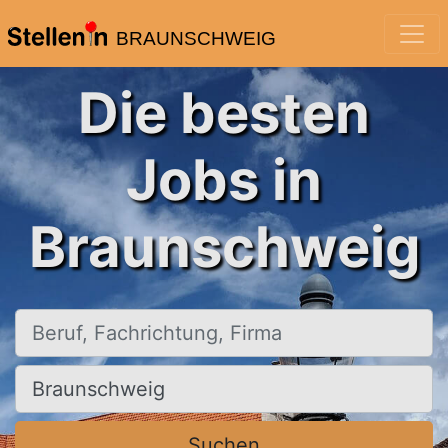
BRAUNSCHWEIG
Die besten
Jobs in
Braunschweig
Beruf, Fachrichtung, Firma
Ort, Stadt
Suchen