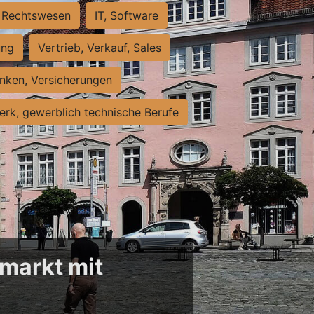
Rechtswesen
IT, Software
ung
Vertrieb, Verkauf, Sales
nken, Versicherungen
rk, gewerblich technische Berufe
markt mit