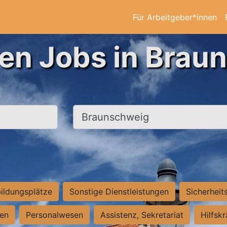
Für Arbeitgeber*innen
ten Jobs in Brau
Ort, Stadt
ildungsplätze
Sonstige Dienstleistungen
Sicherheit
ten
Personalwesen
Assistenz, Sekretariat
Hilfsk