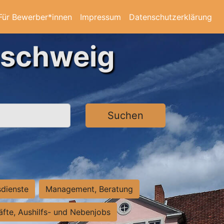
Für Bewerber*innen
Impressum
Datenschutzerklärung
nschweig
Suchen
sdienste
Management, Beratung
räfte, Aushilfs- und Nebenjobs