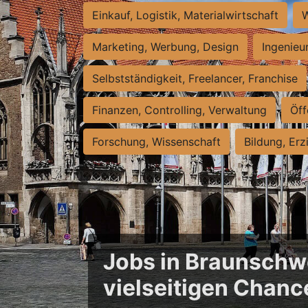
Einkauf, Logistik, Materialwirtschaft
W
Marketing, Werbung, Design
Ingenieu
Selbstständigkeit, Freelancer, Franchise
Finanzen, Controlling, Verwaltung
Öff
Forschung, Wissenschaft
Bildung, Erz
Jobs in Braunschwe
vielseitigen Chanc