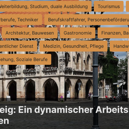
eiterbildung, Studium, duale Ausbildung
Tourismus
rberufe, Techniker
Berufskraftfahrer, Personenbeförder
Architektur, Bauwesen
Gastronomie
Finanzen, Ba
entlicher Dienst
Medizin, Gesundheit, Pflege
Handwe
iehung, Soziale Berufe
ig: Ein dynamischer Arbeits
en