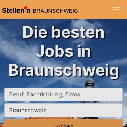
BRAUNSCHWEIG
Die besten
Jobs in
Braunschweig
Beruf, Fachrichtung, Firma
Ort, Stadt
Suchen