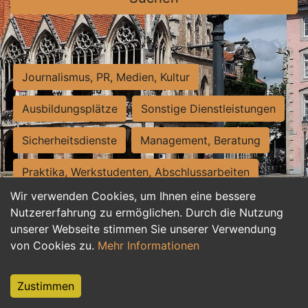
Journalismus, PR, Medien, Kultur
Ausbildungsplätze
Sonstige Dienstleistungen
Sicherheitsdienste
Management, Beratung
Praktika, Werkstudenten, Abschlussarbeiten
Wir verwenden Cookies, um Ihnen eine bessere
Personalwesen
Assistenz, Sekretariat
Nutzererfahrung zu ermöglichen. Durch die Nutzung
unserer Webseite stimmen Sie unserer Verwendung
Hilfskräfte, Aushilfs- und Nebenjobs
von Cookies zu.
Mehr Informationen
Einkauf, Logistik, Materialwirtschaft
Zustimmen
Weiterbildung, Studium, duale Ausbildung