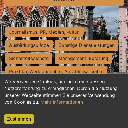
Journalismus, PR, Medien, Kultur
Ausbildungsplätze
Sonstige Dienstleistungen
Sicherheitsdienste
Management, Beratung
Praktika, Werkstudenten, Abschlussarbeiten
Wir verwenden Cookies, um Ihnen eine bessere
Personalwesen
Assistenz, Sekretariat
Nutzererfahrung zu ermöglichen. Durch die Nutzung
unserer Webseite stimmen Sie unserer Verwendung
Hilfskräfte, Aushilfs- und Nebenjobs
von Cookies zu.
Mehr Informationen
Einkauf, Logistik, Materialwirtschaft
Zustimmen
Weiterbildung, Studium, duale Ausbildung