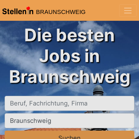
BRAUNSCHWEIG
Die besten
Jobs in
Braunschweig
Beruf, Fachrichtung, Firma
Ort, Stadt
Suchen