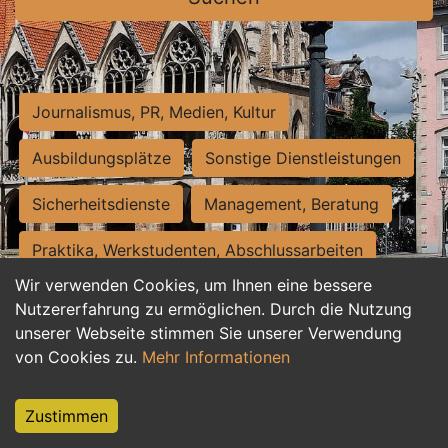
Journalismus, PR, Medien, Kultur
Ausbildungsplätze
Sonstige Dienstleistungen
Sicherheitsdienste
Management, Beratung
Praktika, Werkstudenten, Abschlussarbeiten
Wir verwenden Cookies, um Ihnen eine bessere
Personalwesen
Assistenz, Sekretariat
Nutzererfahrung zu ermöglichen. Durch die Nutzung
unserer Webseite stimmen Sie unserer Verwendung
Hilfskräfte, Aushilfs- und Nebenjobs
von Cookies zu.
Mehr Informationen
Einkauf, Logistik, Materialwirtschaft
Zustimmen
Weiterbildung, Studium, duale Ausbildung