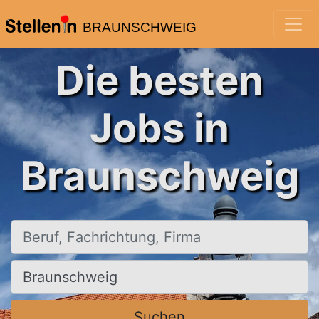
BRAUNSCHWEIG
Die besten
Jobs in
Braunschweig
Beruf, Fachrichtung, Firma
Ort, Stadt
Suchen