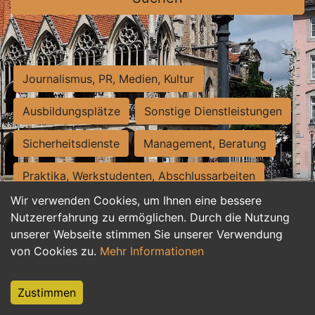
Journalismus, PR, Medien, Kultur
Ausbildungsplätze
Sonstige Dienstleistungen
Sicherheitsdienste
Management, Beratung
Praktika, Werkstudenten, Abschlussarbeiten
Wir verwenden Cookies, um Ihnen eine bessere
Personalwesen
Assistenz, Sekretariat
Nutzererfahrung zu ermöglichen. Durch die Nutzung
unserer Webseite stimmen Sie unserer Verwendung
Hilfskräfte, Aushilfs- und Nebenjobs
von Cookies zu.
Mehr Informationen
Einkauf, Logistik, Materialwirtschaft
Zustimmen
Weiterbildung, Studium, duale Ausbildung