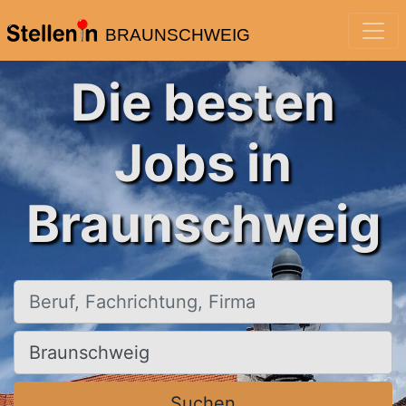
BRAUNSCHWEIG
Die besten
Jobs in
Braunschweig
Beruf, Fachrichtung, Firma
Ort, Stadt
Suchen