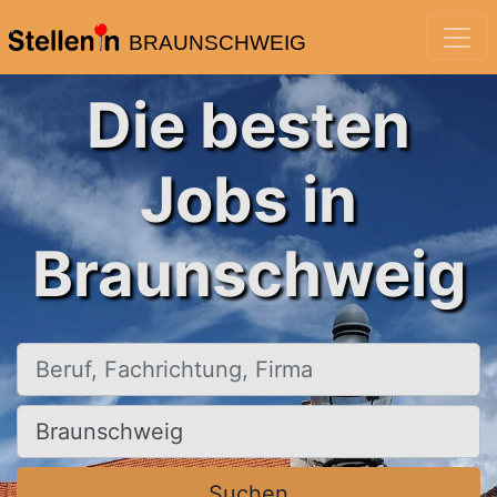
BRAUNSCHWEIG
Die besten
Jobs in
Braunschweig
Beruf, Fachrichtung, Firma
Ort, Stadt
Suchen