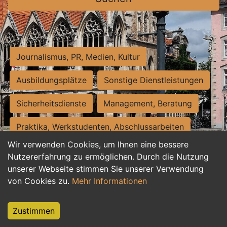
Journalismus, PR, Medien, Kultur
Ausbildungsplätze
Sonstige Dienstleistungen
Sicherheitsdienste
Management, Beratung
Praktika, Werkstudenten, Abschlussarbeiten
Wir verwenden Cookies, um Ihnen eine bessere
Personalwesen
Assistenz, Sekretariat
Nutzererfahrung zu ermöglichen. Durch die Nutzung
unserer Webseite stimmen Sie unserer Verwendung
Hilfskräfte, Aushilfs- und Nebenjobs
von Cookies zu.
Mehr Informationen
Einkauf, Logistik, Materialwirtschaft
Zustimmen
Weiterbildung, Studium, duale Ausbildung