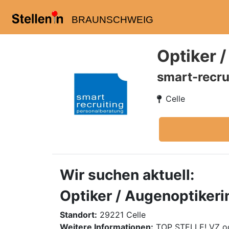
BRAUNSCHWEIG
Optiker 
smart-recru
Celle
Wir suchen aktuell:
Optiker / Augenoptikeri
Standort:
29221 Celle
Weitere Informationen:
TOP STELLE! VZ o