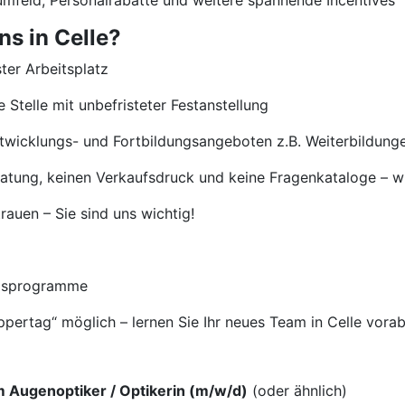
umfeld, Personalrabatte und weitere spannende Incentives
ns in Celle?
ster Arbeitsplatz
 Stelle mit unbefristeter Festanstellung
Entwicklungs- und Fortbildungsangeboten z.B. Weiterbildun
eratung, keinen Verkaufsdruck und keine Fragenkataloge – wi
auen – Sie sind uns wichtig!
ngsprogramme
uppertag“ möglich – lernen Sie Ihr neues Team in Celle vora
 Augenoptiker / Optikerin (m/w/d)
(oder ähnlich)