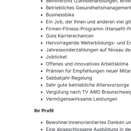
Beihilfefond (Zahnbehandlungen, Brille
Betriebliches Gesundheitsmanagemen
Businessbike
Ein Job, der Ihnen und anderen viel gi
Firmen-Fitness-Programm (Hansefit-
Gute Karrierechancen
Hervorragende Weiterbildungs- und E
Jahressonderzahlungen auf Niveau des
Jobticket
Offenes und innovatives Arbeitsklima
Prämien für Empfehlungen neuer Mitar
Sabbatjahr-Regelung
Sehr gute betriebliche Altersvorsorge
Vergütung nach TV AWO Braunschwei
Vermögenswirksame Leistungen
Ihr Profil
Bewohner:innenorientiertes Denken u
Eine abgeschlossene Ausbildung in de