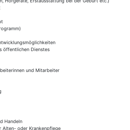
n, Hörgeräte, Erstausstattung bei der Geburt etc.)
t
bt
Programm)
ntwicklungsmöglichkeiten
 öffentlichen Dienstes
beiterinnen und Mitarbeiter
g
nd Handeln
r Alten- oder Krankenpflege