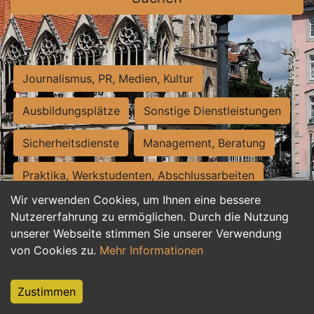
Journalismus, PR, Medien, Kultur
Ausbildungsplätze
Sonstige Dienstleistungen
Sicherheitsdienste
Management, Beratung
Praktika, Werkstudenten, Abschlussarbeiten
Wir verwenden Cookies, um Ihnen eine bessere
Personalwesen
Assistenz, Sekretariat
Nutzererfahrung zu ermöglichen. Durch die Nutzung
unserer Webseite stimmen Sie unserer Verwendung
Hilfskräfte, Aushilfs- und Nebenjobs
von Cookies zu.
Mehr Informationen
Einkauf, Logistik, Materialwirtschaft
Zustimmen
Weiterbildung, Studium, duale Ausbildung