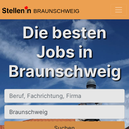
BRAUNSCHWEIG
Die besten
Jobs in
Braunschweig
Beruf, Fachrichtung, Firma
Ort, Stadt
Suchen