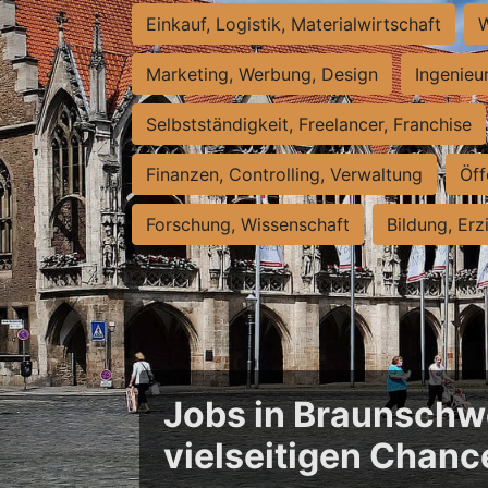
Einkauf, Logistik, Materialwirtschaft
W
Marketing, Werbung, Design
Ingenieu
Selbstständigkeit, Freelancer, Franchise
Finanzen, Controlling, Verwaltung
Öff
Forschung, Wissenschaft
Bildung, Erz
Jobs in Braunschwe
vielseitigen Chanc