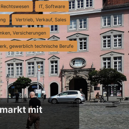
Rechtswesen
IT, Software
ung
Vertrieb, Verkauf, Sales
nken, Versicherungen
rk, gewerblich technische Berufe
markt mit