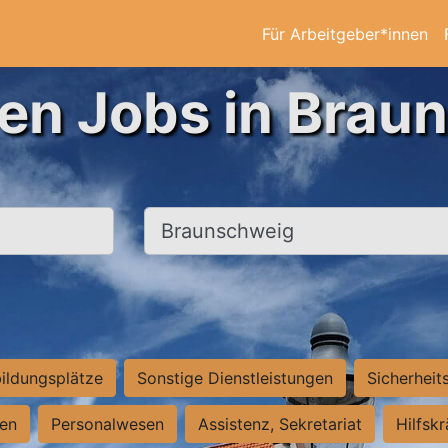
Für Arbeitgeber*innen
ten Jobs in Brau
Ort, Stadt
ildungsplätze
Sonstige Dienstleistungen
Sicherheit
ten
Personalwesen
Assistenz, Sekretariat
Hilfsk