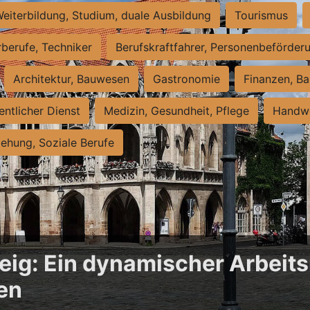
eiterbildung, Studium, duale Ausbildung
Tourismus
rberufe, Techniker
Berufskraftfahrer, Personenbeförder
Architektur, Bauwesen
Gastronomie
Finanzen, Ba
entlicher Dienst
Medizin, Gesundheit, Pflege
Handwe
iehung, Soziale Berufe
ig: Ein dynamischer Arbeits
en