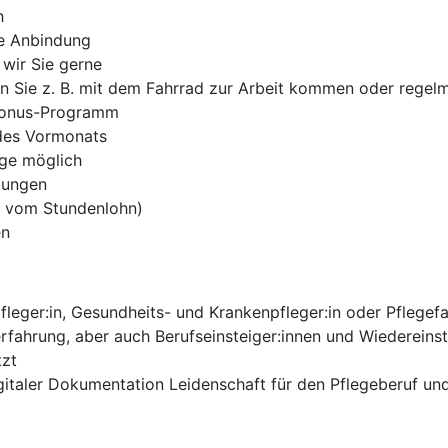
h
te Anbindung
wir Sie gerne
enn Sie z. B. mit dem Fahrrad zur Arbeit kommen oder reg
-Bonus-Programm
 des Vormonats
age möglich
tungen
% vom Stundenlohn)
en
leger:in, Gesundheits- und Krankenpfleger:in oder Pflegef
erfahrung, aber auch Berufseinsteiger:innen und Wiedereins
tzt
gitaler Dokumentation Leidenschaft für den Pflegeberuf u