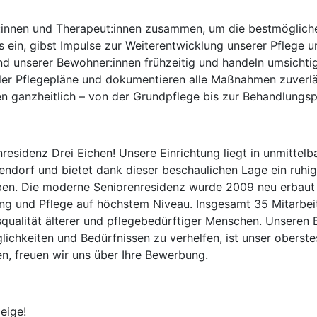
zt:innen und Therapeut:innen zusammen, um die bestmöglich
s ein, gibst Impulse zur Weiterentwicklung unserer Pflege u
d unserer Bewohner:innen frühzeitig und handeln umsichtig
ueller Pflegepläne und dokumentieren alle Maßnahmen zuverl
n ganzheitlich – von der Grundpflege bis zur Behandlungsp
residenz Drei Eichen! Unsere Einrichtung liegt in unmittelb
endorf und bietet dank dieser beschaulichen Lage ein ruhi
en. Die moderne Seniorenresidenz wurde 2009 neu erbaut 
ng und Pflege auf höchstem Niveau. Insgesamt 35 Mitarbeite
nsqualität älterer und pflegebedürftiger Menschen. Unsere
glichkeiten und Bedürfnissen zu verhelfen, ist unser oberste
n, freuen wir uns über Ihre Bewerbung.
eige!