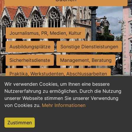
Journalismus, PR, Medien, Kultur
Ausbildungsplätze
Sonstige Dienstleistungen
Sicherheitsdienste
Management, Beratung
Praktika, Werkstudenten, Abschlussarbeiten
Wir verwenden Cookies, um Ihnen eine bessere
Personalwesen
Assistenz, Sekretariat
Nutzererfahrung zu ermöglichen. Durch die Nutzung
unserer Webseite stimmen Sie unserer Verwendung
Hilfskräfte, Aushilfs- und Nebenjobs
von Cookies zu.
Mehr Informationen
Einkauf, Logistik, Materialwirtschaft
Zustimmen
Weiterbildung, Studium, duale Ausbildung