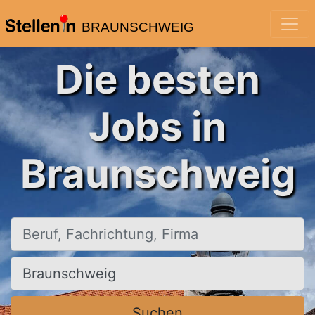
BRAUNSCHWEIG
Die besten
Jobs in
Braunschweig
Beruf, Fachrichtung, Firma
Ort, Stadt
Suchen