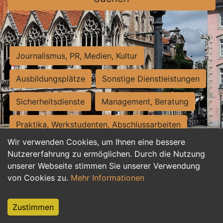
Journalismus, PR, Medien, Kultur
Ausbildungsplätze
Sonstige Dienstleistungen
Sicherheitsdienste
Management, Beratung
Praktika, Werkstudenten, Abschlussarbeiten
Wir verwenden Cookies, um Ihnen eine bessere
Personalwesen
Assistenz, Sekretariat
Nutzererfahrung zu ermöglichen. Durch die Nutzung
unserer Webseite stimmen Sie unserer Verwendung
Hilfskräfte, Aushilfs- und Nebenjobs
von Cookies zu.
Mehr Informationen
Einkauf, Logistik, Materialwirtschaft
Zustimmen
Weiterbildung, Studium, duale Ausbildung