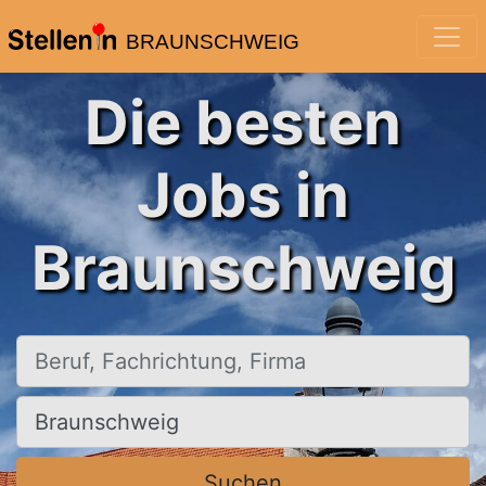
BRAUNSCHWEIG
Die besten
Jobs in
Braunschweig
Beruf, Fachrichtung, Firma
Ort, Stadt
Suchen